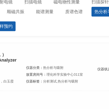
射电镜
扫描电镜
磁电物性测量
扫描探针
顺磁共振
能谱测量
质谱色谱
热分析
样预约
 ）
Analyzer
仪器分类：
热分析与吸附
仪器状
放置房间号：
理化科学实验中心311室
，白玉霞
仪器标签：
分析测试,热分析与吸附