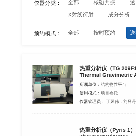
全部
核磁共振
透
仪器分类：
X射线衍射
成分分析
全部
按时预约
送
预约模式：
热重分析仪（TG 209F1
Thermal Gravimetric 
所属单位：
结构物性平台
使用模式：
项目委托
仪器管理员：
丁延伟，刘吕丹
热重分析仪（Pyris 1）