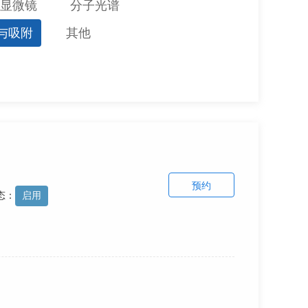
显微镜
分子光谱
与吸附
其他
预约
态：
启用