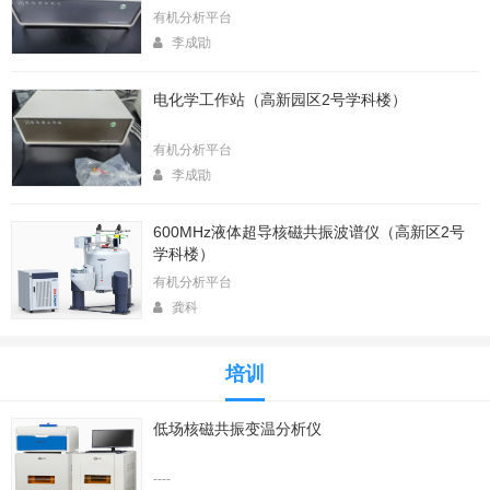
有机分析平台
李成勖
电化学工作站（高新园区2号学科楼）
有机分析平台
李成勖
600MHz液体超导核磁共振波谱仪（高新区2号
学科楼）
有机分析平台
龚科
培训
低场核磁共振变温分析仪
----