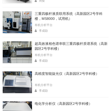
周俊
三重四极杆液质联用系统（高新园区2号学科
楼，MS8000，试用机）
有机分析平台
李成勖
超高效液相色谱串联三重四极杆质谱系统（高新
园区2号学科楼）
有机分析平台
李成勖
高精度智能旋光仪（高新园区2号学科楼）
有机分析平台
李成勖
电化学分析仪（高新园区2号学科楼）