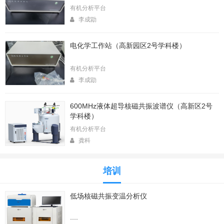
有机分析平台
李成勖
电化学工作站（高新园区2号学科楼）
有机分析平台
李成勖
600MHz液体超导核磁共振波谱仪（高新区2号
学科楼）
有机分析平台
龚科
培训
低场核磁共振变温分析仪
----