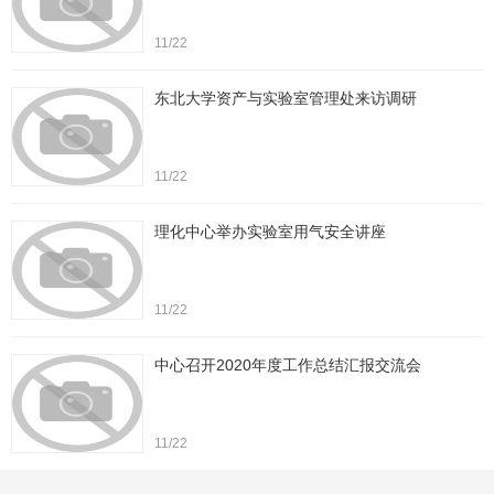
11/22
东北大学资产与实验室管理处来访调研
11/22
理化中心举办实验室用气安全讲座
11/22
中心召开2020年度工作总结汇报交流会
11/22