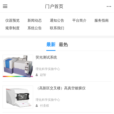
门户首页
仪器预览
新闻动态
通知公告
平台简介
服务指南
规章制度
系统公告
联系我们
最新
最热
荧光测试系统
理化科学实验中心
赵智
（高新区交叉楼）高真空镀膜仪
理化科学实验中心
付圣权